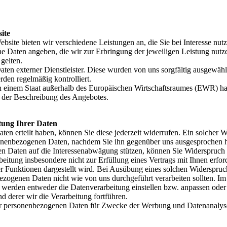
ite
bsite bieten wir verschiedene Leistungen an, die Sie bei Interesse nut
 Daten angeben, die wir zur Erbringung der jeweiligen Leistung nutze
gelten.
Daten externer Dienstleister. Diese wurden von uns sorgfältig ausgewäh
den regelmäßig kontrolliert.
z in einem Staat außerhalb des Europäischen Wirtschaftsraumes (EWR) h
n der Beschreibung des Angebotes.
tung Ihrer Daten
aten erteilt haben, können Sie diese jederzeit widerrufen. Ein solcher W
ersonenbezogenen Daten, nachdem Sie ihn gegenüber uns ausgesprochen 
en Daten auf die Interessenabwägung stützen, können Sie Widerspruch
beitung insbesondere nicht zur Erfüllung eines Vertrags mit Ihnen erford
r Funktionen dargestellt wird. Bei Ausübung eines solchen Widerspruch
ogenen Daten nicht wie von uns durchgeführt verarbeiten sollten. Im 
 werden entweder die Datenverarbeitung einstellen bzw. anpassen oder
 derer wir die Verarbeitung fortführen.
hrer personenbezogenen Daten für Zwecke der Werbung und Datenanalyse