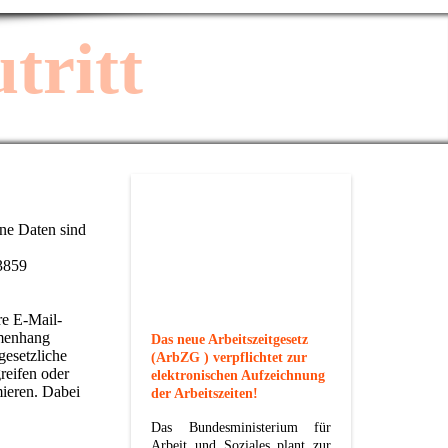
tritt
ne Daten sind
53859
re E-Mail-
mmenhang
Das neue Arbeitszeitgesetz
gesetzliche
(ArbZG ) verpflichtet zur
reifen oder
elektronischen Aufzeichnung
mieren. Dabei
der Arbeitszeiten!
Das Bundesministerium für
Arbeit und Soziales plant zur