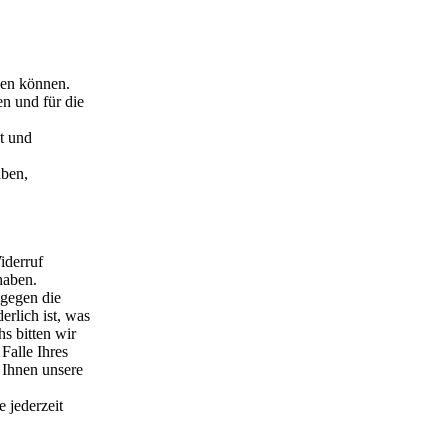
zen können.
n und für die
lt und
aben,
iderruf
haben.
 gegen die
erlich ist, was
s bitten wir
Falle Ihres
 Ihnen unsere
 jederzeit